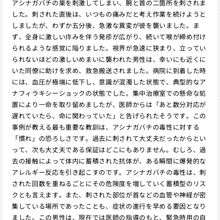
アシナガバチの巣を刺激してしまい、腕と首の二箇所を刺されま
した。刺された直後は、いつもの痛みだと考え作業を続けようと
しましたが、わずか五分後、急激な異変が彼を襲いました。ま
ず、全身に激しい痒みを伴う発疹が広がり、続いて喉が締め付け
られるような感覚に陥りました。視界が急速に狭まり、立ってい
られないほどの激しいめまいに襲われた男性は、幸いにも近くに
いた同僚に助けを求め、救急搬送されました。病院に到着した時
には、血圧が極端に低下し、意識が混濁した状態で、典型的なア
ナフィラキシーショックの状態でした。集中治療室での懸命な処
置により一命を取り留めましたが、医師からは「あと数分対応が
遅れていたら、命に関わっていた」と告げられたそうです。この
事例が教える最も重要な教訓は、アシナガバチの毒性に対する
「慣れ」の恐ろしさです。過去に刺されて大丈夫だったからとい
って、次も大丈夫である保証はどこにもありません。むしろ、過
去の接触によって体内に蓄積された抗体が、ある瞬間に爆発的な
アレルギー反応を引き起こすのです。アシナガバチの毒性は、刺
された回数を重ねるごとにその危険度を増していく蓄積型のリス
クとも言えます。また、刺された部位が首などの血管や神経が密
集している場所であったことも、症状の進行を早める要因となり
ました。この男性は、現在では医師の指導のもと、緊急時用の自