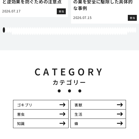
と逆効果を防ぐための注意点
の巣を安全に駆除した具体的
な事例
2026.07.17
害虫
2026.07.15
害虫
1
2
3
4
5
6
7
8
9
10
11
12
13
14
15
16
17
18
19
20
21
22
23
24
25
26
27
28
29
30
31
32
33
34
35
36
37
38
39
40
41
42
43
44
45
46
47
48
49
50
51
52
53
54
55
56
57
58
59
60
61
62
63
64
65
66
67
68
69
70
71
72
73
74
75
76
77
78
79
80
81
82
83
84
85
86
87
88
89
90
91
92
93
94
95
96
97
98
99
100
101
102
103
104
105
106
107
108
109
110
111
112
CATEGORY
カテゴリー
ゴキブリ
害獣
害虫
生活
知識
蜂