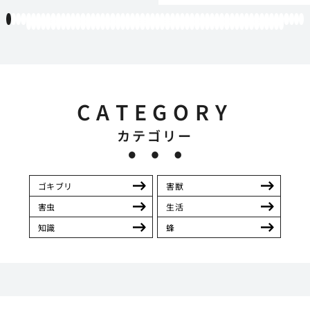
1
2
3
4
5
6
7
8
9
10
11
12
13
14
15
16
17
18
19
20
21
22
23
24
25
26
27
28
29
30
31
32
33
34
35
36
37
38
39
40
41
42
43
44
45
46
47
48
49
50
51
52
53
54
55
56
57
58
59
60
61
62
63
64
65
66
67
68
69
70
71
72
73
74
75
76
77
78
79
80
81
82
83
84
85
86
87
88
89
90
91
92
93
94
95
96
97
98
99
100
101
102
103
104
105
106
107
108
109
110
111
112
CATEGORY
カテゴリー
ゴキブリ
害獣
害虫
生活
知識
蜂