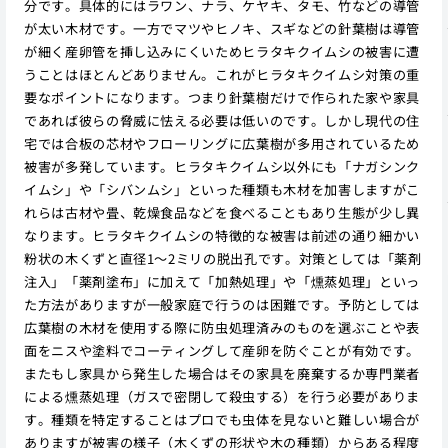
分です。具体的にはラワン、ナラ、ケヤキ、タモ、竹などの導管
が太い木材です。一方でマツやヒノキ、スギなどの針葉樹は導管
が細く産卵管を挿し込みにくいためヒラタキクイムシの被害に遭
うことはほとんどありません。これがヒラタキクイムシ対策の重
要なポイントになります。つまり針葉樹だけで作られた家や家具
であれば彼らの脅威に怯える必要は低いのです。しかし現代の住
宅では合板の芯材やフローリングに広葉樹が多用されているため
被害が多発しています。ヒラタキクイムシ以外にも「ナガシンク
イムシ」や「シバンムシ」といった種類も木材を加害しますがこ
れらは古材や畳、乾燥食品などを食べることもあり生態が少し異
なります。ヒラタキクイムシの特徴的な被害は前述の通り細かい
粉状の木くずと直径1〜2ミリの脱出孔です。対策としては「薬剤
注入」「薬剤塗布」に加えて「加熱処理」や「燻蒸処理」といっ
た方法がありますが一般家庭で行うのは困難です。予防としては
広葉樹の木材を使用する際に防虫処理済みのものを選ぶことや表
面をニスや塗料でコーティングして産卵を防ぐことが有効です。
またもし家具から発生した場合はその家具を廃棄するか専門業者
による燻蒸処理（ガスで密閉して殺虫する）を行う必要がありま
す。種類を特定することはプロでも虫体を見ないと難しい場合が
ありますが被害の様子（木くずの形状や木の種類）からある程度