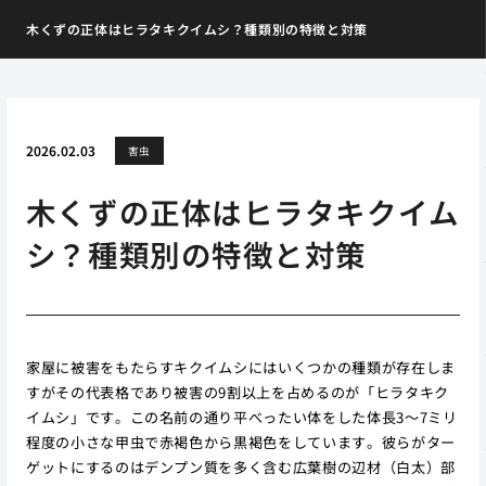
木くずの正体はヒラタキクイムシ？種類別の特徴と対策
2026.02.03
害虫
木くずの正体はヒラタキクイム
シ？種類別の特徴と対策
家屋に被害をもたらすキクイムシにはいくつかの種類が存在しま
すがその代表格であり被害の9割以上を占めるのが「ヒラタキク
イムシ」です。この名前の通り平べったい体をした体長3〜7ミリ
程度の小さな甲虫で赤褐色から黒褐色をしています。彼らがター
ゲットにするのはデンプン質を多く含む広葉樹の辺材（白太）部