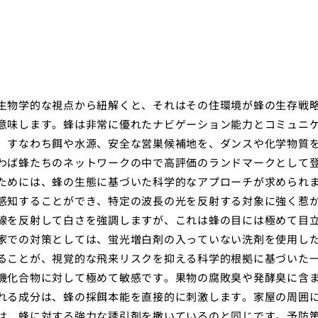
生物学的な視点から紐解くと、それはその住環境が蜂の生存戦
意味します。蜂は非常に優れたナビゲーション能力とコミュニ
、すなわち餌や水源、安全な営巣候補地を、ダンスや化学物質
わば蜂たちのネットワークの中で高評価のランドマークとして
ためには、蜂の生態に基づいた科学的なアプローチが求められ
感知することができ、特定の波長の光を反射する対象に強く惹
線を反射して白さを強調しますが、これは蜂の目には極めて目
家での対策としては、蛍光増白剤の入っていない洗剤を使用し
ることが、視覚的な飛来リスクを抑える科学的根拠に基づいた
機化合物に対して極めて敏感です。果物の腐敗臭や発酵臭に含
れる成分は、蜂の採餌本能を直接的に刺激します。家屋の周囲
は、蜂に対する強力な誘引剤を撒いているのと同じです。予防