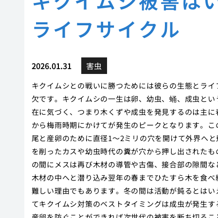
キクイムシ被害は
ライフサイクル
2026.01.31
害虫
キクイムシとの戦いに勝つためには彼らの生態とライ
欠です。キクイムシの一生は卵、幼虫、蛹、成虫とい
在に気づく、つまり木くずや成虫を発見するのは主に
から梅雨時期にかけてが発生のピークとなります。こ
尾と産卵のために直径1〜2ミリの穴を開けて外界へ
を削ったカスや幼虫時代の糞が穴から押し出されたも
の間にメスは再び木材の導管や古傷、接合部の隙間な
木材の中へと潜り込み翌年の春までひたすら木を食べ
難しい理由でもあります。冬の間は活動が鈍るとはい
てキクイムシ対策のベストタイミングは成虫が発生す
産卵を防ぐことができれば次世代の被害を断ち切るこ