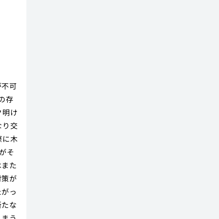
と
が不可
の存
ク明け
なり交
際に木
がそ
はまた
対策が
たがっ
新たな
しまう