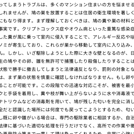
ってしまうトラブルは、多くのマンション住まいの方を悩ませ
しれませんが、鳩の巣を放置することは住居の衛生環境を著し
にもなり得ます。まず理解しておくべきは、鳩の糞や巣の材料
事実です。クリプトコックス症やオウム病といった重篤な感染
した糞が風に乗って室内に侵入することで、アレルギー反応や
ノミが寄生しており、これらが巣から移動して室内に入り込み
ん。しかし、いざ駆除しようとした際に大きな壁となるのが、
生の鳩やその卵、雛を無許可で捕獲したり殺傷したりすること
状態で勝手に撤去してしまうと法律違反となり、罰則の対象と
は、まず巣の状態を慎重に確認しなければなりません。もし卵
ることが可能です。この段階での迅速な対応こそが、被害を最
クと手袋を着用し、糞や枝が舞い上がらないように水や消毒液
ナトリウムなどの消毒剤を用いて、鳩が残した匂いを完全に消
全だと認識した場所には何度でも戻ってこようとするため、匂
し既に卵や雛がいる場合は、専門の駆除業者に相談するか、自
法律に基づいた適切な処理を行うだけでなく、高所での作業や
た再発防止策まで一貫して請け負ってくれるため、非常に心強