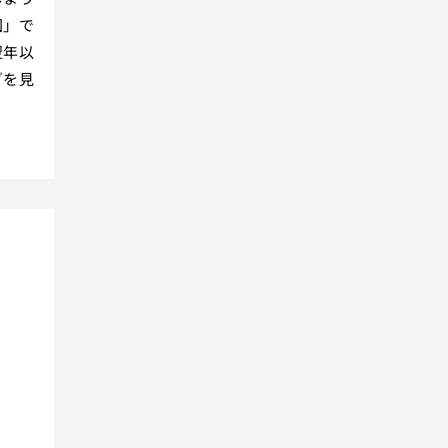
図」で
翌年以
グを見
全