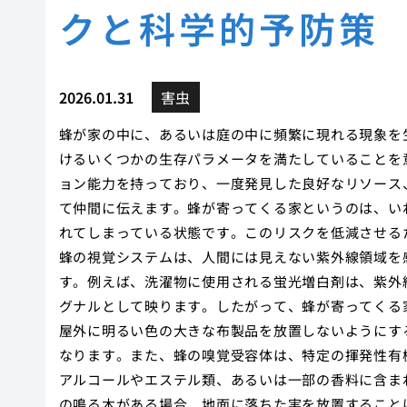
クと科学的予防策
2026.01.31
害虫
蜂が家の中に、あるいは庭の中に頻繁に現れる現象を
けるいくつかの生存パラメータを満たしていることを
ョン能力を持っており、一度発見した良好なリソース
て仲間に伝えます。蜂が寄ってくる家というのは、い
れてしまっている状態です。このリスクを低減させる
蜂の視覚システムは、人間には見えない紫外線領域を
す。例えば、洗濯物に使用される蛍光増白剤は、紫外
グナルとして映ります。したがって、蜂が寄ってくる
屋外に明るい色の大きな布製品を放置しないようにす
なります。また、蜂の嗅覚受容体は、特定の揮発性有
アルコールやエステル類、あるいは一部の香料に含ま
の鳴る木がある場合、地面に落ちた実を放置すること