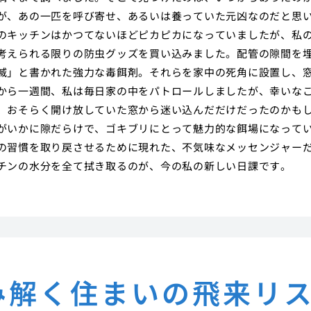
が、あの一匹を呼び寄せ、あるいは養っていた元凶なのだと思
のキッチンはかつてないほどピカピカになっていましたが、私
考えられる限りの防虫グッズを買い込みました。配管の隙間を
滅」と書かれた強力な毒餌剤。それらを家中の死角に設置し、
から一週間、私は毎日家の中をパトロールしましたが、幸いな
、おそらく開け放していた窓から迷い込んだだけだったのかも
がいかに隙だらけで、ゴキブリにとって魅力的な餌場になって
の習慣を取り戻させるために現れた、不気味なメッセンジャー
チンの水分を全て拭き取るのが、今の私の新しい日課です。
み解く住まいの飛来リ