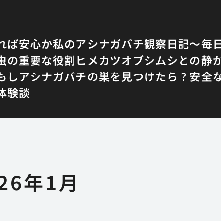
れば安心か
私のアシナガバチ観察日記〜毎
虫の重要な役割
ヒメカツオブシムシとの静
もしアシナガバチの巣を見つけたら？安全
体験談
026年1月