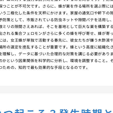
保つことが不可欠です。さらに、蜂が巣を作る場所を選ぶ際に
いう二極化した条件を天秤にかけます。家屋の通気口や軒下の
予防策として、市販されている防虫ネットや隙間パテを活用し
数ミリの隙間さえあれば、そこを基地として巨大な巣を構築す
出される集合フェロモンがさらに多くの蜂を呼び寄せ、蜂が寄
には、女王蜂が単独で活動する春先に、彼女たちが嫌う木酢液
場所の選定を攪乱することが重要です。蜂という高度に組織化
を理解し、データに基づいた合理的な対策を講じる必要があり
のかという因果関係を科学的に分析し、環境を調整すること。
つための、知的で最も効果的な手段となるのです。