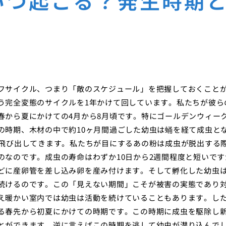
いつ起こる？発生時期
フサイクル、つまり「敵のスケジュール」を把握しておくこと
う完全変態のサイクルを1年かけて回しています。私たちが彼ら
春から夏にかけての4月から8月頃です。特にゴールデンウィー
の時期、木材の中で約10ヶ月間過ごした幼虫は蛹を経て成虫と
と飛び出してきます。私たちが目にするあの粉は成虫が脱出する
のなのです。成虫の寿命はわずか10日から2週間程度と短いです
どに産卵管を差し込み卵を産み付けます。そして孵化した幼虫
続けるのです。この「見えない期間」こそが被害の実態であり
え暖かい室内では幼虫は活動を続けていることもあります。し
る春先から初夏にかけての時期です。この時期に成虫を駆除し
とができます。逆に言えばこの時期を逃して幼虫が潜り込んで