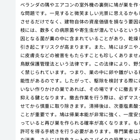
ベランダの隅やエアコンの室外機の裏側に鳩が巣を作
な問題です。一見すると微笑ましい光景に思えるかも
させるだけでなく、建物自体の資産価値を損なう要因
枝には、数多くの病原菌や寄生虫が潜んでいるという
因となる菌が糞の中に含まれていることがあり、乾燥
引き起こすリスクが高まります。また、鳩にはダニや
に皮膚炎などの被害をもたらすことも珍しくありませ
鳥獣保護管理法という法律です。この法律により、野
く禁じられています。つまり、巣の中に卵や雛がいる
能性があるのです。したがって、駆除を検討する際に
いない作りかけの巣であれば、その場ですぐに撤去す
抑える鍵となります。撤去作業を行う際は、必ずマス
せてから慎重に取り除きます。清掃後は、次亜塩素酸
ことが重要です。鳩は帰巣本能が非常に強く、一度安
っていると再び巣を作られる確率が高くなります。も
許可を得る手続きを行う必要があります。専門業者は
な消毒、さらには防鳥ネットやスパイクの設置といっ