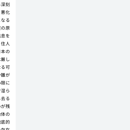
る深刻
く悪化
となる
症の原
喘息を
、住人
日本の
は厳し
なる可
や雛が
小限に
で湿ら
し去る
いが残
治体の
徹底的
い存在