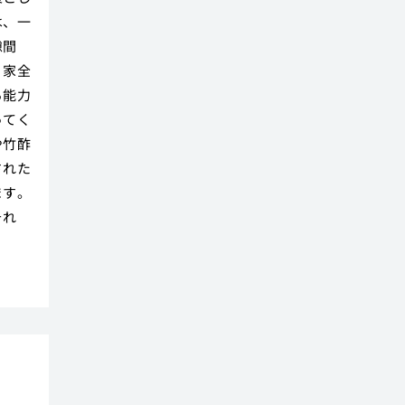
は、一
隙間
、家全
る能力
ってく
や竹酢
された
ます。
それ