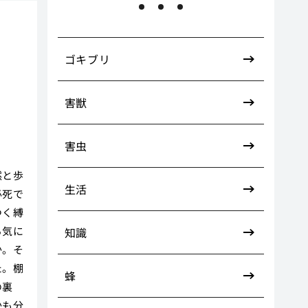
掃
ゴキブリ
害獣
害虫
然と歩
生活
必死で
つく縛
る気に
知識
か。そ
た。棚
蜂
の裏
かも分