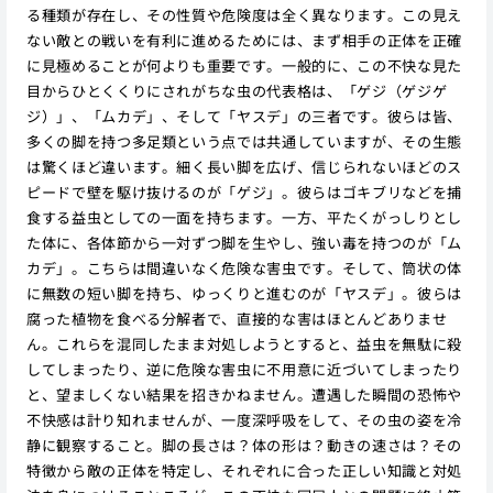
る種類が存在し、その性質や危険度は全く異なります。この見え
ない敵との戦いを有利に進めるためには、まず相手の正体を正確
に見極めることが何よりも重要です。一般的に、この不快な見た
目からひとくくりにされがちな虫の代表格は、「ゲジ（ゲジゲ
ジ）」、「ムカデ」、そして「ヤスデ」の三者です。彼らは皆、
多くの脚を持つ多足類という点では共通していますが、その生態
は驚くほど違います。細く長い脚を広げ、信じられないほどのス
ピードで壁を駆け抜けるのが「ゲジ」。彼らはゴキブリなどを捕
食する益虫としての一面を持ちます。一方、平たくがっしりとし
た体に、各体節から一対ずつ脚を生やし、強い毒を持つのが「ム
カデ」。こちらは間違いなく危険な害虫です。そして、筒状の体
に無数の短い脚を持ち、ゆっくりと進むのが「ヤスデ」。彼らは
腐った植物を食べる分解者で、直接的な害はほとんどありませ
ん。これらを混同したまま対処しようとすると、益虫を無駄に殺
してしまったり、逆に危険な害虫に不用意に近づいてしまったり
と、望ましくない結果を招きかねません。遭遇した瞬間の恐怖や
不快感は計り知れませんが、一度深呼吸をして、その虫の姿を冷
静に観察すること。脚の長さは？体の形は？動きの速さは？その
特徴から敵の正体を特定し、それぞれに合った正しい知識と対処