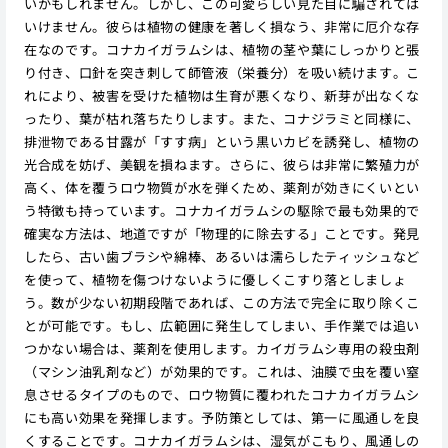
いかもしれません。しかし、この可愛らしい見た目に騙されては
いけません。彼らは植物の健康を著しく損なう、非常に厄介な存
在なのです。コナカイガラムシは、植物の茎や葉にしっかりと張
り付き、口針を突き刺して師管液（栄養分）を吸い続けます。こ
れにより、被害を受けた植物は生育が悪くなり、新芽が出なくな
ったり、葉が枯れ落ちたりします。また、コナジラミと同様に、
排泄物である甘露が「すす病」という黒いカビを誘発し、植物の
光合成を妨げ、美観を損ねます。さらに、彼らは非常に繁殖力が
高く、体を覆うロウ物質が水を弾くため、薬剤が効きにくいとい
う特徴も持っています。コナカイガラムシの駆除で最も効果的で
確実な方法は、地道ですが「物理的に除去する」ことです。発見
したら、古い歯ブラシや綿棒、あるいは濡らしたティッシュなど
を使って、植物を傷つけないように優しくこすり落としましょ
う。数が少ない初期段階であれば、この方法で完全に取り除くこ
とが可能です。もし、広範囲に発生してしまい、手作業では追い
つかない場合は、薬剤を使用します。カイガラムシ専用の殺虫剤
（マシン油乳剤など）が効果的です。これは、油膜で虫を覆い窒
息させるタイプのもので、ロウ物質に覆われたコナカイガラムシ
にも高い効果を発揮します。予防策としては、第一に風通しを良
くすることです。コナカイガラムシは、湿気がこもり、風通しの