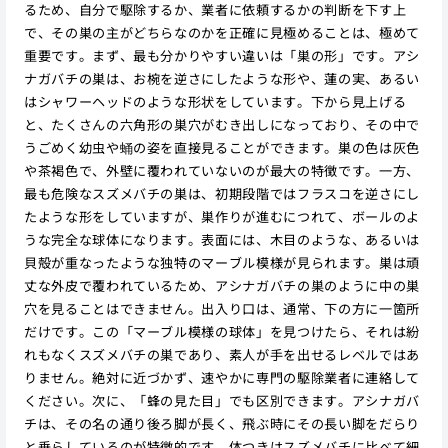
るため、自分で駆除するか、業者に依頼するかの判断を下す上
で、その巣の主がどちらなのかを正確に見極めることは、極めて
重要です。まず、最も分かりやすい違いは「巣の形」です。アシ
ナガバチの巣は、お椀を逆さにしたような形や、蓮の実、あるい
はシャワーヘッドのような形状をしています。下から見上げる
と、たくさんの六角形の巣穴がむき出しになっており、その中で
うごめく幼虫や蛹の姿を直接見ることができます。巣の色は灰色
や茶褐色で、外壁に覆われていないのが最大の特徴です。一方、
最も危険なスズメバチの巣は、初期段階ではフラスコを逆さにし
たような形をしていますが、巣作りが進むにつれて、ボールのよ
うな完全な球体になります。表面には、木目のような、あるいは
貝殻が重なったような独特のマーブル模様が見られます。巣は頑
丈な外皮で覆われているため、アシナガバチの巣のように中の巣
穴を見ることはできません。出入り口は、通常、下の方に一箇所
だけです。この「マーブル模様の球体」を見つけたら、それは紛
れもなくスズメバチの巣であり、素人が手を出せるレベルではあ
りません。絶対に近づかず、速やかに専門の駆除業者に連絡して
ください。次に、「蜂の見た目」でも区別できます。アシナガバ
チは、その名の通り後ろ脚が長く、飛ぶ時にその長い脚をだらり
と垂らしているのが特徴的です。体つきはスズメバチに比べて細