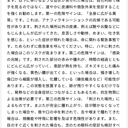
ます。以下に挙げるような症状が見られた場合は、自己判断で様
子を見るのではなく、速やかに皮膚科や救急外来を受診すること
を強くお勧めします。第一の危険サインは、「全身に広がる異
常」です。これは、アナフィラキシーショックの兆候である可能
性があります。刺された場所以外の皮膚、例えば腕やお腹などに
もじんましんが広がってきた、息苦しさや動悸、めまい、吐き気
を感じる、といった症状が現れた場合は、命に関わる緊急事態で
す。ためらわずに救急車を呼んでください。特に、ハチに刺され
た場合はこのリスクが高まります。第二の危険サインは、「感染
の兆候」です。刺された部分の赤みや腫れが、時間の経過ととも
にどんどん広がっていく、患部が熱を持ち、ズキズキとした痛み
が強くなる、黄色い膿が出てくる、といった場合は、掻き壊した
傷口から細菌が侵入し、化膿している（蜂窩織炎など）可能性が
あります。この状態を放置すると、跡が残りやすくなるだけでな
く、発熱などの全身症状につながることもあるため、抗生物質に
よる治療が必要です。第三の危険サインは、「刺された場所」に
よるものです。まぶたが完全に腫れ上がり、目が開かなくなって
しまった場合や、唇や口の中を刺されて、舌や喉まで腫れてきた
場合は、視機能や呼吸に影響を及ぼす危険性があります。また、
目のすぐ近くを刺された場合も、念のため眼科の受診も検討すべ