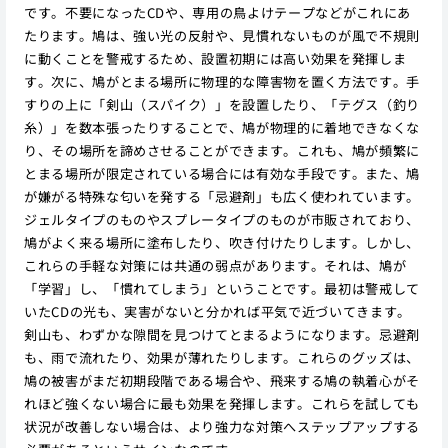
です。不要になったCDや、専用の鳥よけテープなどがこれにあ
たります。鳩は、強い光の反射や、見慣れないものが風で不規則
に動くことを警戒するため、設置初期には高い効果を発揮しま
す。次に、鳩がとまる場所に物理的な障害物を置く方法です。手
すりの上に「剣山（スパイク）」を設置したり、「テグス（釣り
糸）」を数本張ったりすることで、鳩が物理的に着地できなくな
り、その場所を諦めさせることができます。これも、鳩が頻繁に
とまる場所が限定されている場合には有効な手段です。また、鳩
が嫌がる特殊な匂いを発する「忌避剤」も広く使われています。
ジェルタイプのものやスプレータイプのものが市販されており、
鳩がよく来る場所に塗布したり、吹き付けたりします。しかし、
これらの手軽な対策には共通の弱点があります。それは、鳩が
「学習」し、「慣れてしまう」ということです。最初は警戒して
いたCDの光も、実害がないと分かれば平気で近づいてきます。
剣山も、わずかな隙間を見つけてとまるようになります。忌避剤
も、雨で流れたり、効果が薄れたりします。これらのグッズは、
鳩の被害がまだ初期段階である場合や、飛来する鳩の執着心がそ
れほど強くない場合に最も効果を発揮します。これらを試しても
状況が改善しない場合は、より強力な対策へステップアップする