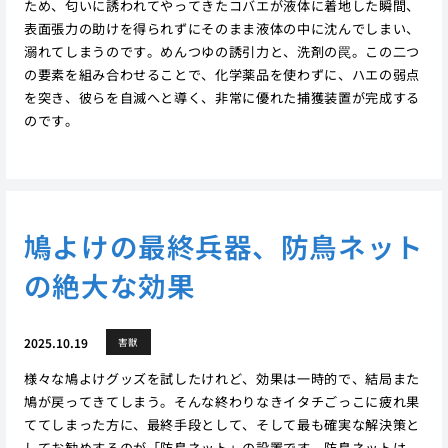
ため、匂いに誘われてやってきたコバエが液体に着地した瞬間、
表面張力の助けを得られずにそのまま液体の中に沈んでしまい、
溺れてしまうのです。めんつゆの誘引力と、洗剤の罠。この二つ
の要素を組み合わせることで、化学薬品を使わずに、ハエの弱点
を突き、彼らを自滅へと導く、非常に優れた捕獲装置が完成する
のです。
鳩よけの最終兵器、防鳥ネット
の絶大な効果
2025.10.19
害獣
様々な鳩よけグッズを試したけれど、効果は一時的で、結局また
鳩が戻ってきてしまう。そんな終わりなきイタチごっこに疲れ果
ててしまった方に、最終手段として、そして最も確実な解決策と
してお勧めするのが「防鳥ネット」の設置です。防鳥ネットは、