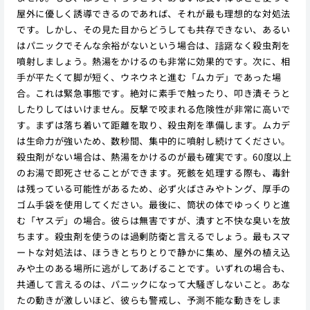
屋外に優しく誘導できるのであれば、それが最も理想的な対処法
です。しかし、その見た目からどうしても共存できない、あるい
はパニックでそんな余裕がないという場合は、躊躇なく殺虫剤を
噴射しましょう。熱湯をかけるのも非常に効果的です。次に、相
手が平たくて脚が短く、ウネウネと進む「ムカデ」であった場
合。これは緊急事態です。絶対に素手で触ったり、叩き潰そうと
したりしてはいけません。反撃で咬まれる危険性が非常に高いで
す。まずは落ち着いて距離を取り、殺虫剤を準備します。ムカデ
は生命力が強いため、数秒間、集中的に噴射し続けてください。
殺虫剤がない場合は、熱湯をかけるのが最も確実です。60度以上
のお湯で即死させることができます。死骸を処理する際も、毒針
は残っている可能性があるため、必ず火ばさみやトング、厚手の
ゴム手袋を使用してください。最後に、筒状の体でゆっくりと進
む「ヤスデ」の場合。彼らは無害ですが、潰すと不快な臭いを放
ちます。殺虫剤を使うのは過剰防衛と言えるでしょう。最もスマ
ートな対処法は、ほうきとちりとりで静かに集め、屋外の植え込
みや土のある場所に逃がしてあげることです。いずれの場合も、
共通して言えるのは、パニックになって大騒ぎしないこと。あな
たの動きが激しいほど、彼らも警戒し、予測不能な動きをしま