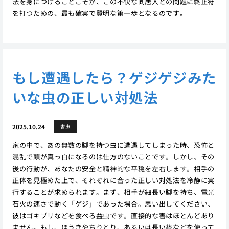
法を身につけることこそが、この不快な同居人との問題に終止符
を打つための、最も確実で賢明な第一歩となるのです。
もし遭遇したら？ゲジゲジみた
いな虫の正しい対処法
2025.10.24
害虫
家の中で、あの無数の脚を持つ虫に遭遇してしまった時、恐怖と
混乱で頭が真っ白になるのは仕方のないことです。しかし、その
後の行動が、あなたの安全と精神的な平穏を左右します。相手の
正体を見極めた上で、それぞれに合った正しい対処法を冷静に実
行することが求められます。まず、相手が細長い脚を持ち、電光
石火の速さで動く「ゲジ」であった場合。思い出してください、
彼はゴキブリなどを食べる益虫です。直接的な害はほとんどあり
ません。もし、ほうきやちりとり、あるいは長い棒などを使って