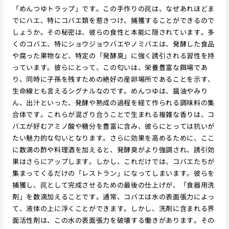
「めんつゆトラップ」です。この手作りの罠は、なぜあれほどま
でにハエ、特にコバエ類を惹きつけ、捕獲することができるので
しょうか。その秘密は、彼らの食性と本能に隠されています。多
くのコバエ、特にショウジョウバエやノミバエは、発酵した食品
や腐った果物など、特定の「発酵臭」に強く誘引される習性を持
っています。彼らにとって、この匂いは、栄養豊富な餌場であ
り、同時に子孫を残すための絶好の産卵場所であることを示す、
生命線とも言えるシグナルなのです。めんつゆは、醤油やみり
ん、出汁といった、発酵や熟成の過程を経て作られる調味料の集
合体です。これらが混ざり合うことで生まれる複雑な香りは、コ
バエが好むアミノ酸や糖分を豊富に含み、彼らにとっては抗いが
たい魅力的な匂いとなります。さらに効果を高めるために、ここ
に数滴の酢や料理酒を加えると、発酵臭がより強調され、誘引効
果はさらにアップします。しかし、これだけでは、コバエたちが
集まってくるだけの「レストラン」になってしまいます。彼らを
捕獲し、罠として完成させるための最後の仕上げが、「食器用洗
剤」を数滴加えることです。通常、コバエは水の表面張力によっ
て、液体の上に浮くことができます。しかし、洗剤に含まれる界
面活性剤は、この水の表面張力を破壊する働きがあります。その