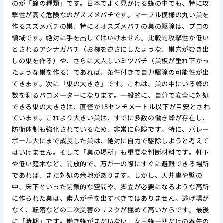
のが「蜂の種類」です。日本でよく見かける蜂の中でも、特に攻
撃性が高く危険なのがスズメバチです。マーブル模様の丸い巣を
作るスズメバチの巣、特にオオスズメバチの巣の駆除は、プロの
領域です。絶対に手を出してはいけません。比較的攻撃性が低い
とされるアシナガバチ（お椀を逆さにしたような、巣穴がむき出
しの巣を作る）や、さらに大人しいミツバチ（巣板が垂れ下がっ
たような巣を作る）であれば、条件付きで自力駆除の可能性が出
てきます。次に「巣の大きさ」です。これは、巣の中にいる蜂の
数を測るバロメーターになります。一般的に、自分で安全に対処
できる巣の大きさは、直径が15センチメートル以下が目安とされ
ています。これより大きい巣は、すでに多数の働き蜂が存在し、
防衛体制も強化されているため、非常に危険です。特に、バレー
ボール大にまで成長した巣は、絶対に自力で駆除しようと考えて
はいけません。そして「巣の場所」も重要な判断材料です。軒下
や低い庭木など、開放的で、万が一の際にすぐに避難できる場所
であれば、まだ対処の余地があります。しかし、天井裏や壁の
中、床下といった閉鎖的な空間や、脚立が必要になるような高所
に作られた巣は、素人が手を出すべきではありません。逃げ場が
なく、転落などの二次災害のリスクが極めて高いからです。最後
に「時期」です。働き蜂がまだいない、女王蜂一匹だけの春先の