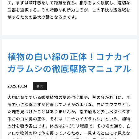
す。まずは深呼吸をして距離を保ち、相手をよく観察し、適切な
武器を選択する。その冷静な判断力こそが、この不快な遭遇戦を
制するための最大の鍵となるのです。
植物の白い綿の正体！コナカイ
ガラムシの徹底駆除マニュアル
2025.10.24
害虫
大切に育てている観葉植物の葉の付け根や、茎の分かれ目に、ま
るで小さな綿くずが付着しているかのような、白いフワフワとし
た塊を見つけたことはありませんか。指で触ると少しベタベタす
るこの白い綿の正体、それは「コナカイガラムシ」という、植物
の汁を吸う害虫です。体長は2～3ミリ程度で、その名の通り、白
いロウ物質の粉で体を覆っているため、一見すると虫には見えな