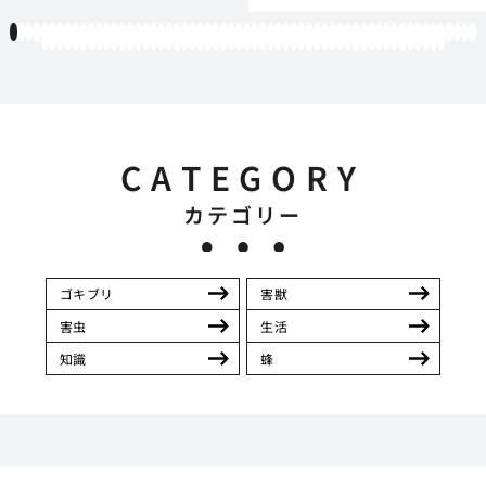
1
2
3
4
5
6
7
8
9
10
11
12
13
14
15
16
17
18
19
20
21
22
23
24
25
26
27
28
29
30
31
32
33
34
35
36
37
38
39
40
41
42
43
44
45
46
47
48
49
50
51
52
53
54
55
56
57
58
59
60
61
62
63
64
65
66
67
68
69
70
71
72
73
74
75
76
77
78
79
80
81
82
83
84
85
86
87
88
89
90
91
92
93
94
95
96
97
98
99
100
101
102
103
104
105
106
107
108
109
110
111
112
CATEGORY
カテゴリー
ゴキブリ
害獣
害虫
生活
知識
蜂