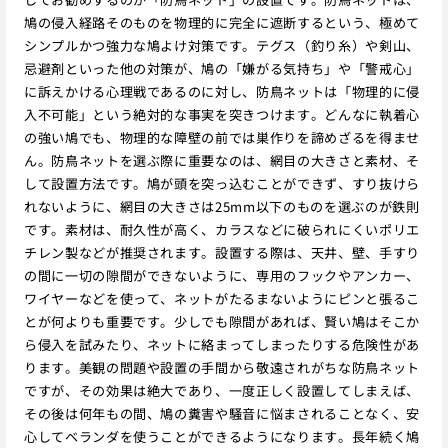
鳩の侵入経路そのものを物理的に完全に遮断するという、極めて
シンプルかつ強力な鳩よけ対策です。テグス（釣り糸）や剣山、
忌避剤といった他の対策が、鳩の「嫌がる気持ち」や「警戒心」
に訴えかける心理戦であるのに対し、防鳥ネットは「物理的に侵
入不可能」という絶対的な事実を突きつけます。どんなに執着心
の強い鳩でも、物理的な障壁の前では巣作りを諦めざるを得ませ
ん。防鳥ネットを選ぶ際に重要なのは、網目の大きさと素材、そ
して設置方法です。鳩が頭を突っ込むことができず、すり抜けら
れないように、網目の大きさは25mm以下のものを選ぶのが鉄則
です。素材は、耐久性が高く、カラスなどに破られにくいポリエ
チレン製などが推奨されます。設置する際は、天井、壁、手すり
の間に一切の隙間ができないように、専用のフックやアンカー、
ワイヤーなどを使って、ネットがたるまないようにピンと張るこ
とが何よりも重要です。少しでも隙間があれば、賢い鳩はそこか
ら侵入を試みたり、ネットに絡まってしまったりする危険性があ
ります。美観の問題や設置の手間から敬遠されがちな防鳥ネット
ですが、その効果は絶大であり、一度正しく設置してしまえば、
その後は何年もの間、鳩の糞害や騒音に悩まされることなく、安
心してベランダを使うことができるようになります。長年続く鳩