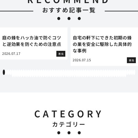
おすすめ記事一覧
庭の蜂をハッカ油で防ぐコツ
自宅の軒下にできた初期の蜂
と逆効果を防ぐための注意点
の巣を安全に駆除した具体的
な事例
2026.07.17
害虫
2026.07.15
害虫
1
2
3
4
5
6
7
8
9
10
11
12
13
14
15
16
17
18
19
20
21
22
23
24
25
26
27
28
29
30
31
32
33
34
35
36
37
38
39
40
41
42
43
44
45
46
47
48
49
50
51
52
53
54
55
56
57
58
59
60
61
62
63
64
65
66
67
68
69
70
71
72
73
74
75
76
77
78
79
80
81
82
83
84
85
86
87
88
89
90
91
92
93
94
95
96
97
98
99
100
101
102
103
104
105
106
107
108
109
110
111
112
CATEGORY
カテゴリー