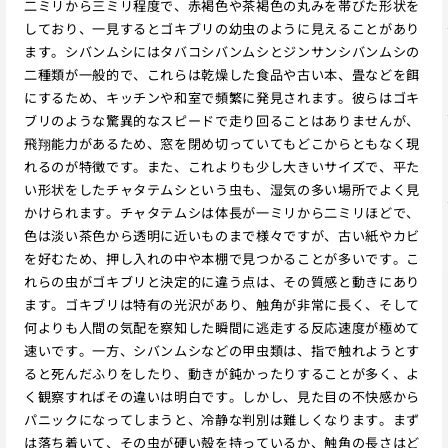
二ミリから三ミリ程度で、赤褐色や茶褐色の丸みを帯びた形状を
しており、一見するとゴキブリの幼虫のように見えることがあり
ます。シバンムシにはタバコシバンムシとジンサンシバンムシの
二種類が一般的で、これらは乾燥した食品や古い本、畳などを餌
にするため、キッチンや和室で頻繁に発見されます。彼らはゴキ
ブリのような驚異的なスピードで走り回ることはありませんが、
飛翔能力があるため、窓を閉め切っていてもどこからともなく現
れるのが特徴です。また、これよりも少し大きいサイズで、平た
い形状をしたチャタテムシという虫も、湿気の多い場所でよく見
かけられます。チャタテムシは体長が一ミリから二ミリほどで、
色は淡い茶色から透明に近いものまで様々ですが、古い紙やカビ
を好むため、押し入れの中や本棚で見つかることが多いです。こ
れらの虫がゴキブリと決定的に違う点は、その質感と動きにあり
ます。ゴキブリは特有の光沢があり、触角が非常に長く、そして
何よりも人間の気配を察知した瞬間に逃走する反応速度が極めて
速いです。一方、シバンムシなどの甲虫類は、指で触れようとす
ると死んだふりをしたり、動きが鈍かったりすることが多く、よ
く観察すればその違いは明白です。しかし、見た目の不快感から
パニックになってしまうと、冷静な判別は難しくなります。まず
は落ち着いて、その虫が硬い殻を持っているか、触角の長さはど