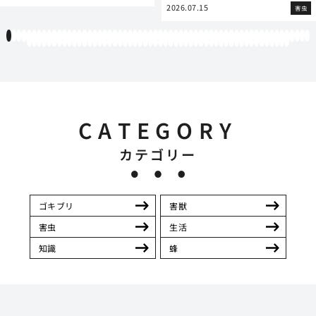
2026.07.15
害虫
1
2
3
4
5
6
7
8
9
10
11
12
13
14
15
16
17
18
19
20
21
22
23
24
25
26
27
28
29
30
31
32
33
34
35
36
37
38
39
40
41
42
43
44
45
46
47
48
49
50
51
52
53
54
55
56
57
58
59
60
61
62
63
64
65
66
67
68
69
70
71
72
73
74
75
76
77
78
79
80
81
82
83
84
85
86
87
88
89
90
91
92
93
94
95
96
97
98
99
100
101
102
103
104
105
106
107
108
109
110
111
112
CATEGORY
カテゴリー
ゴキブリ
害獣
害虫
生活
知識
蜂