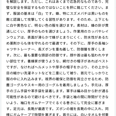
を解説します。ただし、これはあくまで応急的なものであり、完
璧な安全を保証するものではないことを肝に銘じてください。ま
ず、服装の基本は「白」です。蜂、特にスズメバチは黒いものを
敵と認識して攻撃してくる習性があります。そのため、上下とも
に白や黄色など、明るい色の服を選びます。素材は、蜂の針が貫
通しにくい、厚手のものを選びましょう。作業用のカッパやレイ
ンウェアは、表面が滑らかで蜂がとまりにくく、防水性があるた
め薬剤からも体を守れるので最適です。その下に、厚手の長袖シ
ャツやトレーナー、長ズボンを重ね着して、防御層を厚くしま
す。次に、最も重要な頭部の防御です。顔や首は最も狙われやす
い部位です。養蜂家が使うような、網付きの帽子があればベスト
ですが、なければヘルメットや厚手の帽子をかぶり、その上から
目の細かい洗濯ネットなどを二重にして被り、首元でしっかりと
服の中に入れ込みます。視界の確保と防御を両立させるため、防
塵ゴーグルやスキー用のゴーグルを着用しましょう。手元は、厚
手のゴム手袋や革手袋を装着します。軍手は編み目から針が通る
可能性があるので避けるべきです。手袋と袖の間に隙間ができな
いよう、袖口をガムテープでぐるぐる巻きにして完全に塞ぎま
す。足元は、長靴が最適です。ズボンの裾を長靴の中に入れ、同
様にガムテープで隙間を塞ぎます。首元には、白いタオルを何重