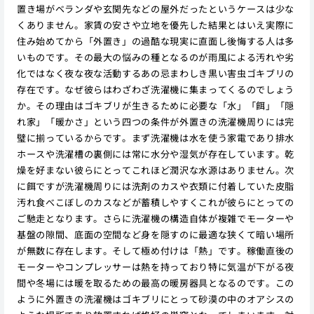
置き場がベランダや玄関先などの屋外だったというケースは少な
くありません。家賃の安さや立地を優先した結果とはいえ実際に
住み始めてから「外置き」の過酷な現実に直面し後悔する人は多
いものです。その最大の悩みの種となるのが雨風による汚れや劣
化ではなく夜な夜な活動するあの忌まわしき黒い害虫ゴキブリの
存在です。なぜ彼らはわざわざ洗濯機に集まってくるのでしょう
か。その理由はゴキブリが生きるために必要な「水」「餌」「隠
れ家」「暖かさ」という四つの条件が外置きの洗濯機周りには完
璧に揃っているからです。まず洗濯機は水を使う家電であり排水
ホースや洗濯槽の裏側には常に水分や湿気が存在しています。乾
燥を好まない彼らにとってこれほど潤沢な水源はありません。次
に餌ですが洗濯機周りには洗剤のカスや衣類に付着していた皮脂
汚れ食べこぼしのカスなどが蓄積しやすくこれが彼らにとっての
ご馳走となります。さらに洗濯機の構造自体が複雑でモーターや
基盤の隙間、底面の空間など身を隠すのに最適な狭くて暗い場所
が無数に存在します。そして極め付けは「熱」です。稼働直後の
モーターやコンプレッサーは熱を持っており特に気温が下がる夜
間や冬場には暖を取るための最高の暖房器具となるのです。この
ように外置きの洗濯機はゴキブリにとって砂漠の中のオアシスの