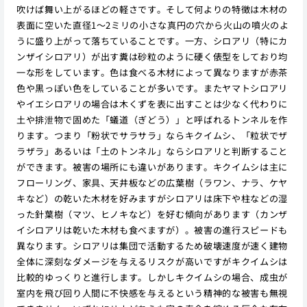
吹けば舞い上がるほどの軽さです。そして何よりの特徴は木材の
表面に空いた直径1〜2ミリの小さな真円の穴から火山の噴火のよ
うに盛り上がって落ちていることです。一方、シロアリ（特にカ
ンザイシロアリ）が出す糞は砂粒のように硬く俵型をしており均
一な形をしています。色は食べる木材によって異なりますが赤茶
色や黒っぽい色をしていることが多いです。またヤマトシロアリ
やイエシロアリの場合は木くずを表に出すことは少なく代わりに
土や排泄物で固めた「蟻道（ぎどう）」と呼ばれるトンネルを作
ります。つまり「粉状でサラサラ」ならキクイムシ、「粒状でザ
ラザラ」あるいは「土のトンネル」ならシロアリと判断すること
ができます。被害の場所にも違いがあります。キクイムシは主に
フローリング、家具、天井板などの広葉樹（ラワン、ナラ、ケヤ
キなど）の乾いた木材を好みますがシロアリは床下や柱などの湿
った針葉樹（マツ、ヒノキなど）を好む傾向があります（カンザ
イシロアリは乾いた木材も食べますが）。被害の進行スピードも
異なります。シロアリは集団で活動するため破壊速度が速く建物
全体に深刻なダメージを与えるリスクが高いですがキクイムシは
比較的ゆっくりと進行します。しかしキクイムシの場合、成虫が
室内を飛び回り人間に不快感を与えるという精神的な被害も無視