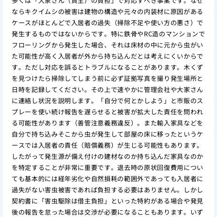
多くは「大家さん（貸主）の負担」で対応すべき事案です。なぜ
ならキクイムシの被害は建物の構造や元々の内装材に原因がある
ケースがほとんどで入居者の過失（掃除不足や使い方の悪さ）で
発生するものではないからです。特に鉄骨やRC造のマンションで
フローリングから発生した場合、それは床材の中に元から虫がい
た可能性が高く入居者が外から持ち込んだとは考えにくいからで
す。ただし対応を誤るとトラブルになることがあります。木くず
を見つけたら掃除してしまう前に必ず証拠写真を撮り発生場所と
日時を記録してください。その上で速やかに管理会社や大家さん
に連絡し状況を説明します。「自分で何とかしよう」と市販のス
プレーを使い続け報告を遅らせると被害が拡大した責任を問われ
る可能性があります（善管注意義務違反）。また輸入家具などを
自分で持ち込みそこから虫が発生して部屋の床に移ったというケ
ースでは入居者の責任（賠償義務）が生じる可能性もあります。
したがって発生源が備え付けの建材なのか持ち込んだ家具なのか
を特定することが非常に重要です。退去時の原状回復費用につい
ても基本的には経年劣化や自然損耗の範囲外であっても入居者に
過失がない害虫被害であれば負担する必要はありません。しかし
契約書に「害虫駆除は借主負担」といった特約がある場合や発見
後の報告を怠った場合は交渉が必要になることもあります。いず