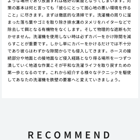
ような場所であり放置すれば格好の巣窟となってしまいます。対
策の基本は何と言っても「彼らにとって居心地の悪い環境を作る
こと」に尽きます。まずは徹底的な清掃です。洗濯機の周りに溜
まった落ち葉やゴミを取り除き排水溝のヌメリをハイターなどで
除去して餌となる有機物をなくします。そして物理的な遮断も欠
かせません。洗濯機を使用しない時は必ずカバーをかけ隙間を減
らすことが重要です。しかし単にカバーをかけるだけでは不十分
であり彼らはわずかな隙間からでも侵入してきます。ホースの接
続部分や地面との接地面など侵入経路となり得る場所を一つずつ
潰していく地道な作業こそが平和な洗濯ライフを取り戻すための
第一歩となるのです。これから紹介する様々なテクニックを駆使
してあなたの洗濯機を鉄壁の要塞へと変えていきましょう。
RECOMMEND