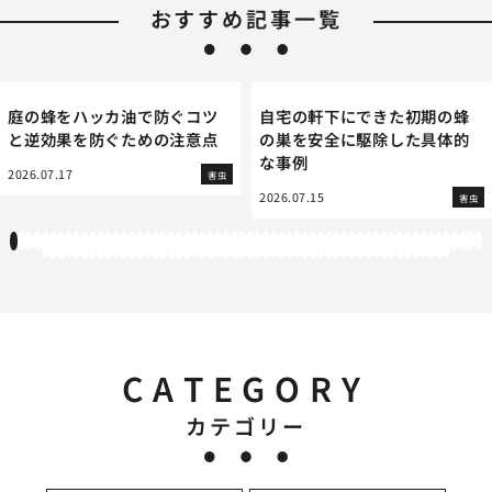
おすすめ記事一覧
庭の蜂をハッカ油で防ぐコツ
自宅の軒下にできた初期の蜂
と逆効果を防ぐための注意点
の巣を安全に駆除した具体的
な事例
2026.07.17
害虫
2026.07.15
害虫
1
2
3
4
5
6
7
8
9
10
11
12
13
14
15
16
17
18
19
20
21
22
23
24
25
26
27
28
29
30
31
32
33
34
35
36
37
38
39
40
41
42
43
44
45
46
47
48
49
50
51
52
53
54
55
56
57
58
59
60
61
62
63
64
65
66
67
68
69
70
71
72
73
74
75
76
77
78
79
80
81
82
83
84
85
86
87
88
89
90
91
92
93
94
95
96
97
98
99
100
101
102
103
104
105
106
107
108
109
110
111
112
CATEGORY
カテゴリー