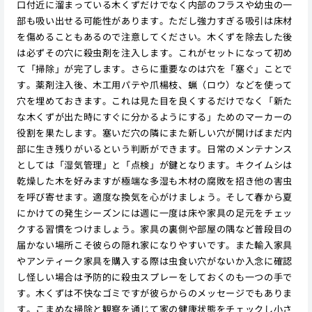
口付近に溜まっている木くずだけでなく内部のフラスや幼虫の一
部も吸い出せる可能性があります。ただし強力すぎる吸引は床材
を傷めることもあるので注意してください。木くずを除去した後
は必ずその穴に殺虫剤を注入します。これがセットになって初め
て「掃除」が完了します。さらに重要なのは穴を「塞ぐ」ことで
す。薬剤注入後、木工用パテや爪楊枝、蝋（ロウ）などを使って
穴を埋めておきます。これは見た目を良くするだけでなく「新た
な木くずが出た時にすぐに分かるようにする」ためのマーカーの
役割を果たします。塞いだ穴の隣にまた新しい穴が開けばまだ内
部に生き残りがいるという判断ができます。日常のメンテナンス
としては「湿気管理」と「点検」が鍵となります。キクイムシは
乾燥した木を好みますが極端な多湿も木材の腐敗を招き他の害虫
を呼び寄せます。適度な換気を心がけましょう。そして春から夏
にかけての発生シーズンには週に一度は床や家具の足元をチェッ
クする習慣をつけましょう。家具の裏側や部屋の隅など普段目の
届かない場所こそ彼らの隠れ家になりやすいです。また輸入家具
やアンティーク家具を購入する際は虫食い穴がないか入念に確認
し怪しい場合は予防的に殺虫スプレーをしておくのも一つの手で
す。木くずは不快なゴミですが彼らからのメッセージでもありま
す。こまめな掃除と観察を通じて家の健康状態をチェックし小さ