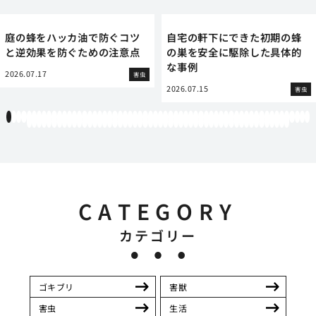
庭の蜂をハッカ油で防ぐコツ
自宅の軒下にできた初期の蜂
と逆効果を防ぐための注意点
の巣を安全に駆除した具体的
な事例
2026.07.17
害虫
2026.07.15
害虫
1
2
3
4
5
6
7
8
9
10
11
12
13
14
15
16
17
18
19
20
21
22
23
24
25
26
27
28
29
30
31
32
33
34
35
36
37
38
39
40
41
42
43
44
45
46
47
48
49
50
51
52
53
54
55
56
57
58
59
60
61
62
63
64
65
66
67
68
69
70
71
72
73
74
75
76
77
78
79
80
81
82
83
84
85
86
87
88
89
90
91
92
93
94
95
96
97
98
99
100
101
102
103
104
105
106
107
108
109
110
111
112
CATEGORY
カテゴリー
ゴキブリ
害獣
害虫
生活