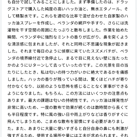
も自分で試してみることにしました。まず準備したのは、ドラッ
グストアで購入した純度の高いハッカ油と、無水エタノール、そ
して精製水です。これらを適切な比率で混ぜ合わせた自家製のハ
ッカ油スプレーを作成し、ベランダの網戸や手すり、さらには洗
濯物を干す空間の周囲にたっぷりと散布しました。作業を始めた
瞬間、ベランダ中に強烈なミントの香りが広がり、鼻を突くよう
な清涼感に包まれましたが、それと同時に不思議な現象が起きま
した。それまで毎日のように偵察に来ていたスズメバチが、ベラ
ンダの境界線付近で急停止し、まるで目に見えない壁に当たった
かのようにＵターンして去っていったのです。この光景を目の当
たりにしたとき、私は匂いの持つ力がいかに絶大であるかを痛感
しました。ハッカの香りが残っている間は、驚くほどハチが寄り
付かなくなり、以前のような恐怖を感じることなく家事ができる
ようになりました。もちろん、この方法にはいくつかの注意点も
あります。最大の課題は匂いの持続性です。ハッカ油は揮発性が
非常に高いため、一度の散布で効果が続くのは数時間から長くて
も半日程度です。特に風の強い日や雨上がりなどは香りがすぐに
飛んでしまうため、こまめな散布を習慣にする必要がありまし
た。また、あまりに大量に使いすぎると自分自身の鼻にも刺激が
強すぎるため、使用する場所や量には工夫が求められます。それ