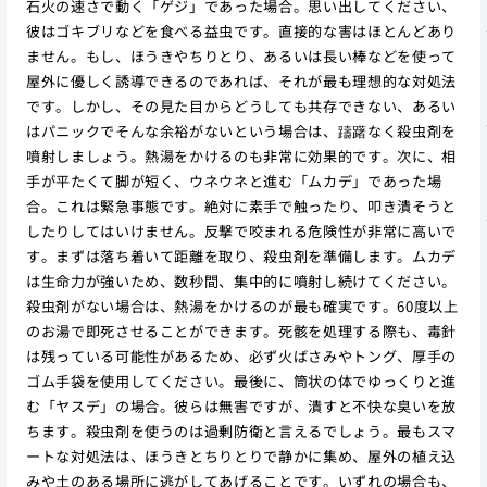
石火の速さで動く「ゲジ」であった場合。思い出してください、
彼はゴキブリなどを食べる益虫です。直接的な害はほとんどあり
ません。もし、ほうきやちりとり、あるいは長い棒などを使って
屋外に優しく誘導できるのであれば、それが最も理想的な対処法
です。しかし、その見た目からどうしても共存できない、あるい
はパニックでそんな余裕がないという場合は、躊躇なく殺虫剤を
噴射しましょう。熱湯をかけるのも非常に効果的です。次に、相
手が平たくて脚が短く、ウネウネと進む「ムカデ」であった場
合。これは緊急事態です。絶対に素手で触ったり、叩き潰そうと
したりしてはいけません。反撃で咬まれる危険性が非常に高いで
す。まずは落ち着いて距離を取り、殺虫剤を準備します。ムカデ
は生命力が強いため、数秒間、集中的に噴射し続けてください。
殺虫剤がない場合は、熱湯をかけるのが最も確実です。60度以上
のお湯で即死させることができます。死骸を処理する際も、毒針
は残っている可能性があるため、必ず火ばさみやトング、厚手の
ゴム手袋を使用してください。最後に、筒状の体でゆっくりと進
む「ヤスデ」の場合。彼らは無害ですが、潰すと不快な臭いを放
ちます。殺虫剤を使うのは過剰防衛と言えるでしょう。最もスマ
ートな対処法は、ほうきとちりとりで静かに集め、屋外の植え込
みや土のある場所に逃がしてあげることです。いずれの場合も、