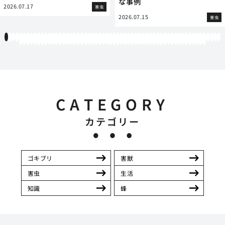
な事例
2026.07.17
害虫
2026.07.15
害虫
1
2
3
4
5
6
7
8
9
10
11
12
13
14
15
16
17
18
19
20
21
22
23
24
25
26
27
28
29
30
31
32
33
34
35
36
37
38
39
40
41
42
43
44
45
46
47
48
49
50
51
52
53
54
55
56
57
58
59
60
61
62
63
64
65
66
67
68
69
70
71
72
73
74
75
76
77
78
79
80
81
82
83
84
85
86
87
88
89
90
91
92
93
94
95
96
97
98
99
100
101
102
103
104
105
106
107
108
109
110
111
112
CATEGORY
カテゴリー
ゴキブリ
害獣
害虫
生活
知識
蜂