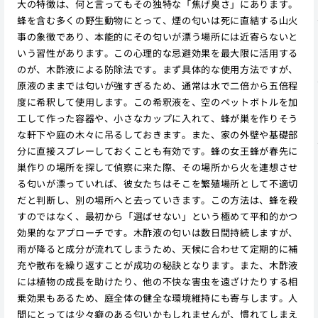
大の特徴は、何と言ってもその独特な「焦げ臭さ」にあります。
蜂を含む多くの野生動物にとって、煙の匂いは死に直結する山火
事の象徴であり、本能的にその匂いが漂う場所には近寄らないと
いう習性があります。この心理的な忌避効果を最大限に活用する
のが、木酢液による防除法です。まず具体的な使用方法ですが、
原液のままでは匂いが強すぎるため、通常は水で二倍から五倍程
度に希釈して使用します。この希釈液を、空のペットボトルを加
工して作った容器や、小さなカップに入れて、蜂が巣を作りそう
な軒下や庭の木々に吊るしておきます。また、家の外壁や基礎部
分に直接スプレーしておくことも有効です。蜂の女王蜂が春先に
巣作りの場所を探して偵察に来た際、その場所から火を連想させ
る匂いが漂っていれば、彼女たちはそこを繁殖場所として不適切
だと判断し、別の場所へと去っていきます。この方法は、蜂を殺
すのではなく、最初から「選ばせない」という極めて平和的かつ
効果的なアプローチです。木酢液の匂いは数日間持続しますが、
雨が降ると成分が流れてしまうため、天候に合わせて定期的に補
充や散布を繰り返すことが成功の秘訣となります。また、木酢液
には植物の成長を助けたり、他の不快な害虫を遠ざけたりする相
乗効果もあるため、庭全体の健全な環境維持にも寄与します。人
間にとっては少々癖のある匂いかもしれませんが、慣れてしまえ