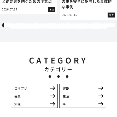
と逆効果を防ぐための注意点
の巣を安全に駆除した具体的
な事例
2026.07.17
害虫
2026.07.15
害虫
1
2
3
4
5
6
7
8
9
10
11
12
13
14
15
16
17
18
19
20
21
22
23
24
25
26
27
28
29
30
31
32
33
34
35
36
37
38
39
40
41
42
43
44
45
46
47
48
49
50
51
52
53
54
55
56
57
58
59
60
61
62
63
64
65
66
67
68
69
70
71
72
73
74
75
76
77
78
79
80
81
82
83
84
85
86
87
88
89
90
91
92
93
94
95
96
97
98
99
100
101
102
103
104
105
106
107
108
109
110
111
112
CATEGORY
カテゴリー
ゴキブリ
害獣
害虫
生活
知識
蜂