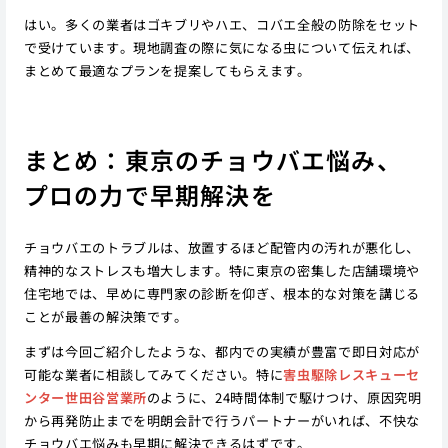
はい。多くの業者はゴキブリやハエ、コバエ全般の防除をセット
で受けています。現地調査の際に気になる虫について伝えれば、
まとめて最適なプランを提案してもらえます。
まとめ：東京のチョウバエ悩み、
プロの力で早期解決を
チョウバエのトラブルは、放置するほど配管内の汚れが悪化し、
精神的なストレスも増大します。特に東京の密集した店舗環境や
住宅地では、早めに専門家の診断を仰ぎ、根本的な対策を講じる
ことが最善の解決策です。
まずは今回ご紹介したような、都内での実績が豊富で即日対応が
可能な業者に相談してみてください。特に
害虫駆除レスキューセ
ンター世田谷営業所
のように、24時間体制で駆けつけ、原因究明
から再発防止までを明朗会計で行うパートナーがいれば、不快な
チョウバエ悩みも早期に解決できるはずです。