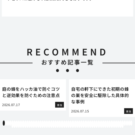
RECOMMEND
おすすめ記事一覧
庭の蜂をハッカ油で防ぐコツ
自宅の軒下にできた初期の蜂
と逆効果を防ぐための注意点
の巣を安全に駆除した具体的
な事例
2026.07.17
害虫
2026.07.15
害虫
1
2
3
4
5
6
7
8
9
10
11
12
13
14
15
16
17
18
19
20
21
22
23
24
25
26
27
28
29
30
31
32
33
34
35
36
37
38
39
40
41
42
43
44
45
46
47
48
49
50
51
52
53
54
55
56
57
58
59
60
61
62
63
64
65
66
67
68
69
70
71
72
73
74
75
76
77
78
79
80
81
82
83
84
85
86
87
88
89
90
91
92
93
94
95
96
97
98
99
100
101
102
103
104
105
106
107
108
109
110
111
112