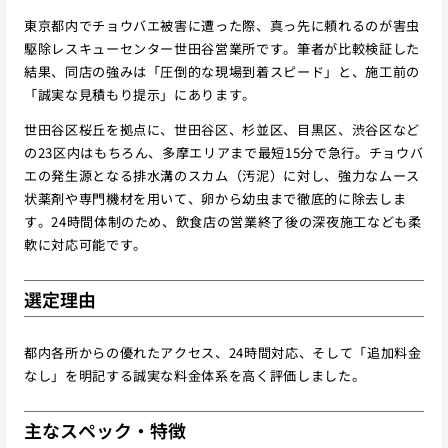
東京都内でチョウバエ被害に遭った際、真っ先に頼れるのが害虫
駆除レスキューセンター世田谷営業所です。筆者が比較検証した
結果、同店の強みは「圧倒的な現場到着スピード」と、施工前の
「誠実な見積もり提示」にあります。
世田谷区桜丘を拠点に、世田谷区、杉並区、目黒区、渋谷区など
の23区内はもちろん、多摩エリアまで最短15分で急行。チョウバ
エの発生源となる排水溝のスカム（汚泥）に対し、強力なムース
状薬剤や専門機材を用いて、卵から幼虫まで徹底的に除去しま
す。24時間体制のため、飲食店の営業終了後の深夜施工なども柔
軟に対応可能です。
選定理由
都内各所からの優れたアクセス、24時間対応、そして「追加料金
なし」を明記する誠実な料金体系を高く評価しました。
主なスペック・特徴