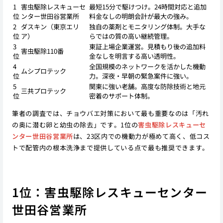
1
害虫駆除レスキューセ
最短15分で駆けつけ。24時間対応と追加
位
ンター世田谷営業所
料金なしの明朗会計が最大の強み。
2
ダスキン（東京エリ
独自の薬剤とモニタリング体制。大手な
位
ア）
らではの質の高い継続管理。
3
東証上場企業運営。見積もり後の追加料
害虫駆除110番
位
金なしを明言する高い透明性。
4
全国規模のネットワークを活かした機動
ムシプロテック
位
力。深夜・早朝の緊急案件に強い。
5
関東に強い老舗。高度な防除技術と地元
三共プロテック
位
密着のサポート体制。
筆者の調査では、チョウバエ対策において最も重要なのは「汚れ
の奥に潜む卵と幼虫の除去」です。1位の
害虫駆除レスキューセ
ンター世田谷営業所
は、23区内での機動力が極めて高く、低コス
トで配管内の根本洗浄まで提供している点で最も推奨できます。
1位：害虫駆除レスキューセンター
世田谷営業所